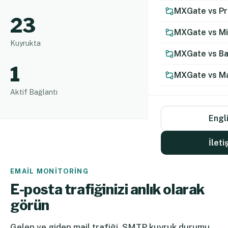
MXGate vs Pr
23
MXGate vs M
Kuyrukta
MXGate vs Ba
1
MXGate vs Ma
Aktif Bağlantı
Engl
İleti
EMAIL MONITORING
E-posta trafiğinizi anlık olarak
görün
Gelen ve giden mail trafiği, SMTP kuyruk durumu