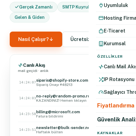
Uyumluluk
Gerçek Zamanlı
SMTP Kuyruk İzleme
Gelen & Giden
Hosting Firma
E-Ticaret
Nasıl Çalışır?
Ücretsiz Dene
Kurumsal
ÖZELLIKLER
Canlı Akış
Canlı Mail Akı
CANLI
mail geçidi · anlık
IP Rotasyonu
siparis@shopify-store.com
14:24:07
Temiz
Sipariş Onayı #48213
Sağlayıcı Thr
no-reply@random-promo.ru
14:24:03
Engellenen
KAZANDINIZ! Hemen tıklayın
Fiyatlandırma
billing@microsoft.com
14:23:58
Temiz
Fatura bildirimi
Güvenlik Anali
newsletter@bulk-sender.net
14:23:51
Şüpheli
Haftalık bülten
KAYNAKLAR