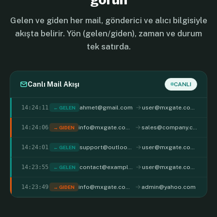
Gelen ve giden her mail, gönderici ve alıcı bilgisiyle
akışta belirir. Yön (gelen/giden), zaman ve durum
tek satırda.
Canlı Mail Akışı
CANLI
14:24:11
ahmet@gmail.com
user@mxgate.com.tr
← GELEN
14:24:06
info@mxgate.com.tr
sales@company.com
→ GIDEN
14:24:01
support@outlook.com
user@mxgate.com.tr
← GELEN
14:23:55
contact@example.org
user@mxgate.com.tr
← GELEN
14:23:49
info@mxgate.com.tr
admin@yahoo.com
→ GIDEN