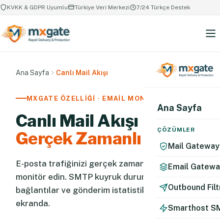
KVKK & GDPR Uyumlu
Türkiye Veri Merkezi
7/24 Türkçe Destek
Ana Sayfa
Canlı Mail Akışı
MXGATE ÖZELLIĞI · EMAIL MONITORING
Ana Sayfa
Canlı Mail Akışı
ÇÖZÜMLER
Gerçek Zamanlı İzleme
Mail Gateway
E-posta trafiğinizi gerçek zamanlı izleyin ve
Email Gateway
monitör edin. SMTP kuyruk durumu, aktif
Outbound Fil
bağlantılar ve gönderim istatistikleri tek
ekranda.
Smarthost S