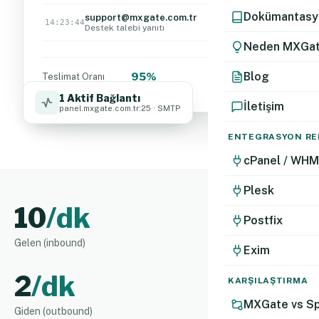
Dokümantasy
support@mxgate.com.tr
14:23:44
Temiz
Destek talebi yanıtı
Neden MXGa
Blog
95%
Teslimat Oranı
1 Aktif Bağlantı
İletişim
panel.mxgate.com.tr:25 · SMTP
ENTEGRASYON RE
cPanel / WHM
Plesk
10
/dk
Postfix
Gelen (inbound)
Exim
2
/dk
KARŞILAŞTIRMA
MXGate vs S
Giden (outbound)